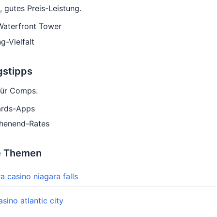
, gutes Preis-Leistung.
Waterfront Tower
g-Vielfalt
gstipps
für Comps.
ards-Apps
henend-Rates
e Themen
a casino niagara falls
ino atlantic city