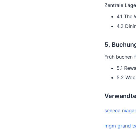
Zentrale Lage
4.1 The 
4.2 Dinin
5. Buchun
Früh buchen 
5.1 Rew
5.2 Woc
Verwandt
seneca niagar
mgm grand cas