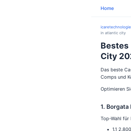
Home
icaretechnologi
in atlantic city
Bestes 
City 2
Das beste Cas
Comps und Ko
Optimieren Si
1. Borgata
Top-Wahl für 
1.1 2.80