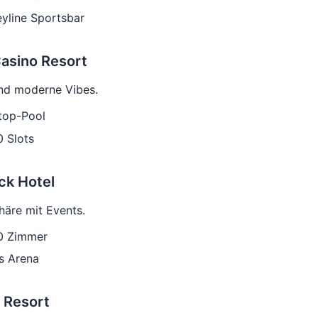
yline Sportsbar
asino Resort
nd moderne Vibes.
top-Pool
0 Slots
ck Hotel
äre mit Events.
00 Zimmer
s Arena
s Resort