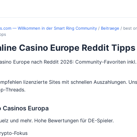
es.com — Willkommen in der Smart Ring Community
/
Beitraege
/
best on
ipps
line Casino Europe Reddit Tipp
Casino Europe nach Reddit 2026: Community-Favoriten inkl
mpfehlen lizenzierte Sites mit schnellen Auszahlungen. Un
op-Threads.
p Casinos Europa
uelz und mehr. Hohe Bewertungen für DE-Spieler.
Krypto-Fokus