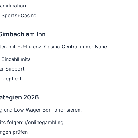
amification
: Sports+Casino
 Simbach am Inn
ten mit EU-Lizenz. Casino Central in der Nähe.
 Einzahllimits
er Support
kzeptiert
rategien 2026
g und Low-Wager-Boni priorisieren.
ts folgen: r/onlinegambling
ngen prüfen