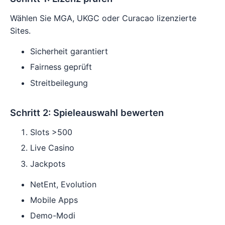
Wählen Sie MGA, UKGC oder Curacao lizenzierte
Sites.
Sicherheit garantiert
Fairness geprüft
Streitbeilegung
Schritt 2: Spieleauswahl bewerten
Slots >500
Live Casino
Jackpots
NetEnt, Evolution
Mobile Apps
Demo-Modi