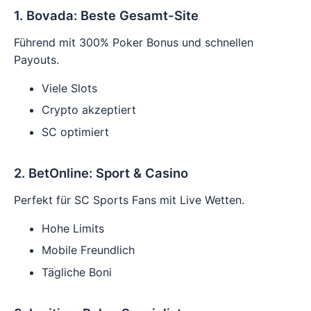
1. Bovada: Beste Gesamt-Site
Führend mit 300% Poker Bonus und schnellen
Payouts.
Viele Slots
Crypto akzeptiert
SC optimiert
2. BetOnline: Sport & Casino
Perfekt für SC Sports Fans mit Live Wetten.
Hohe Limits
Mobile Freundlich
Tägliche Boni