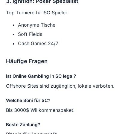
3. Ignition: Poker Spezialist
Top Turniere für SC Spieler.
Anonyme Tische
Soft Fields
Cash Games 24/7
Häufige Fragen
Ist Online Gambling in SC legal?
Offshore Sites sind zugänglich, lokale verboten.
Welche Boni für SC?
Bis 3000$ Willkommenspaket.
Beste Zahlung?