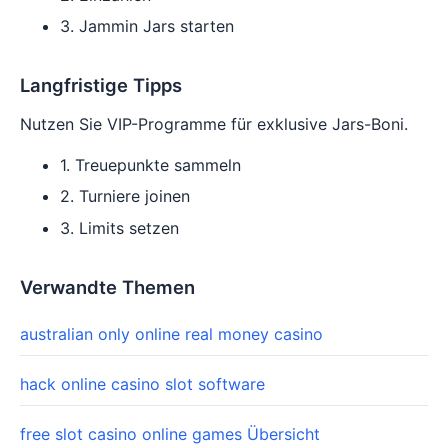
3. Jammin Jars starten
Langfristige Tipps
Nutzen Sie VIP-Programme für exklusive Jars-Boni.
1. Treuepunkte sammeln
2. Turniere joinen
3. Limits setzen
Verwandte Themen
australian only online real money casino
hack online casino slot software
free slot casino online games Übersicht