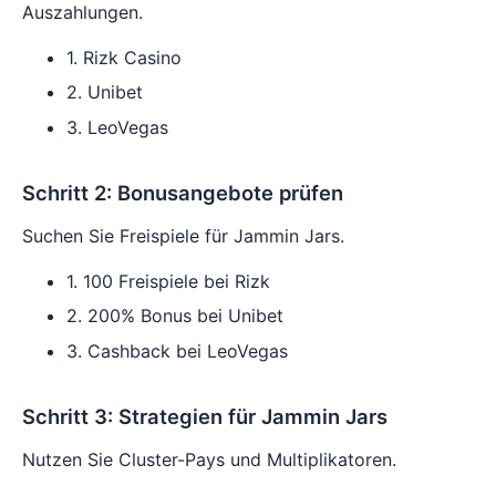
Auszahlungen.
1. Rizk Casino
2. Unibet
3. LeoVegas
Schritt 2: Bonusangebote prüfen
Suchen Sie Freispiele für Jammin Jars.
1. 100 Freispiele bei Rizk
2. 200% Bonus bei Unibet
3. Cashback bei LeoVegas
Schritt 3: Strategien für Jammin Jars
Nutzen Sie Cluster-Pays und Multiplikatoren.