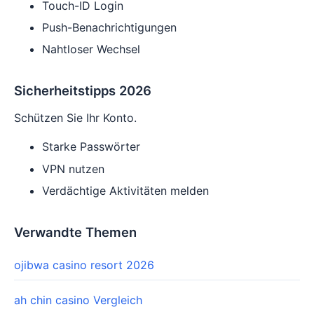
Touch-ID Login
Push-Benachrichtigungen
Nahtloser Wechsel
Sicherheitstipps 2026
Schützen Sie Ihr Konto.
Starke Passwörter
VPN nutzen
Verdächtige Aktivitäten melden
Verwandte Themen
ojibwa casino resort 2026
ah chin casino Vergleich