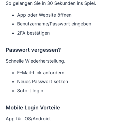
So gelangen Sie in 30 Sekunden ins Spiel.
App oder Website öffnen
Benutzername/Passwort eingeben
2FA bestätigen
Passwort vergessen?
Schnelle Wiederherstellung.
E-Mail-Link anfordern
Neues Passwort setzen
Sofort login
Mobile Login Vorteile
App für iOS/Android.