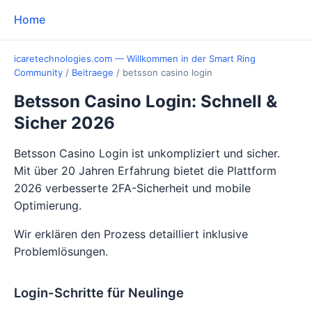
Home
icaretechnologies.com — Willkommen in der Smart Ring
Community
/
Beitraege
/
betsson casino login
Betsson Casino Login: Schnell &
Sicher 2026
Betsson Casino Login ist unkompliziert und sicher.
Mit über 20 Jahren Erfahrung bietet die Plattform
2026 verbesserte 2FA-Sicherheit und mobile
Optimierung.
Wir erklären den Prozess detailliert inklusive
Problemlösungen.
Login-Schritte für Neulinge