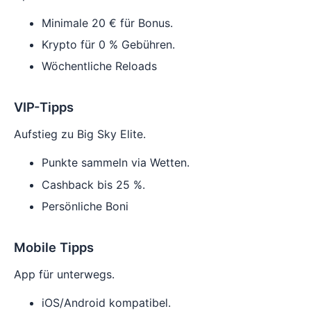
Minimale 20 € für Bonus.
Krypto für 0 % Gebühren.
Wöchentliche Reloads
VIP-Tipps
Aufstieg zu Big Sky Elite.
Punkte sammeln via Wetten.
Cashback bis 25 %.
Persönliche Boni
Mobile Tipps
App für unterwegs.
iOS/Android kompatibel.