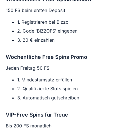
150 FS beim ersten Deposit.
1. Registrieren bei Bizzo
2. Code 'BIZZOFS' eingeben
3. 20 € einzahlen
Wöchentliche Free Spins Promo
Jeden Freitag 50 FS.
1. Mindestumsatz erfüllen
2. Qualifizierte Slots spielen
3. Automatisch gutschreiben
VIP-Free Spins für Treue
Bis 200 FS monatlich.