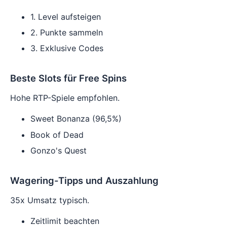
1. Level aufsteigen
2. Punkte sammeln
3. Exklusive Codes
Beste Slots für Free Spins
Hohe RTP-Spiele empfohlen.
Sweet Bonanza (96,5%)
Book of Dead
Gonzo's Quest
Wagering-Tipps und Auszahlung
35x Umsatz typisch.
Zeitlimit beachten