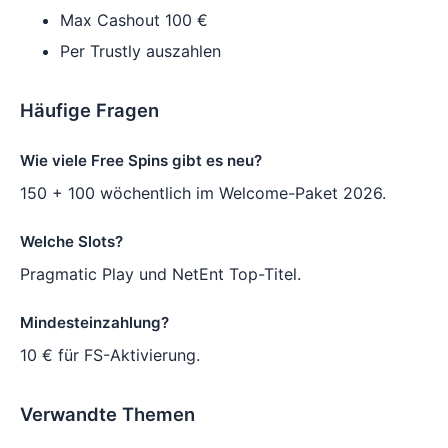
Max Cashout 100 €
Per Trustly auszahlen
Häufige Fragen
Wie viele Free Spins gibt es neu?
150 + 100 wöchentlich im Welcome-Paket 2026.
Welche Slots?
Pragmatic Play und NetEnt Top-Titel.
Mindesteinzahlung?
10 € für FS-Aktivierung.
Verwandte Themen