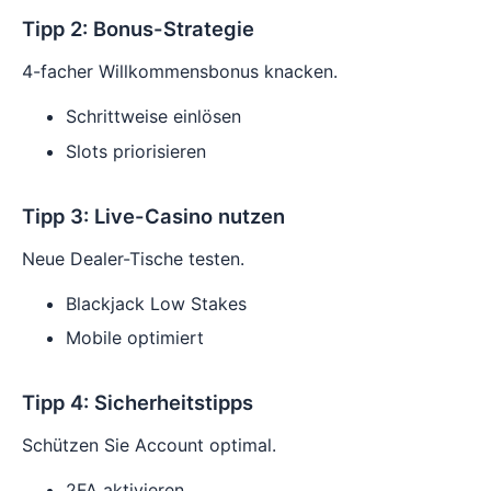
Tipp 2: Bonus-Strategie
4-facher Willkommensbonus knacken.
Schrittweise einlösen
Slots priorisieren
Tipp 3: Live-Casino nutzen
Neue Dealer-Tische testen.
Blackjack Low Stakes
Mobile optimiert
Tipp 4: Sicherheitstipps
Schützen Sie Account optimal.
2FA aktivieren