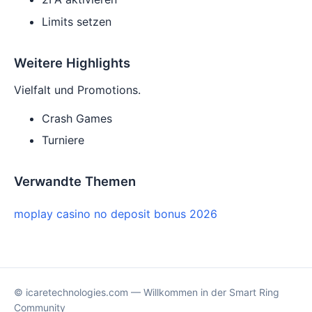
Limits setzen
Weitere Highlights
Vielfalt und Promotions.
Crash Games
Turniere
Verwandte Themen
moplay casino no deposit bonus 2026
© icaretechnologies.com — Willkommen in der Smart Ring
Community