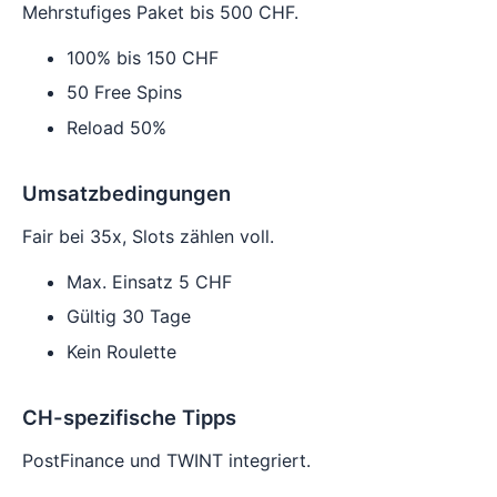
Mehrstufiges Paket bis 500 CHF.
100% bis 150 CHF
50 Free Spins
Reload 50%
Umsatzbedingungen
Fair bei 35x, Slots zählen voll.
Max. Einsatz 5 CHF
Gültig 30 Tage
Kein Roulette
CH-spezifische Tipps
PostFinance und TWINT integriert.