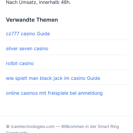
Nach Umsatz, innerhalb 48h.
Verwandte Themen
cz777 casino Guide
silver seven casino
rolbit casino
wie spielt man black jack im casino Guide
online casinos mit freispiele bei anmeldung
© icaretechnologies.com — Willkommen in der Smart Ring
Community