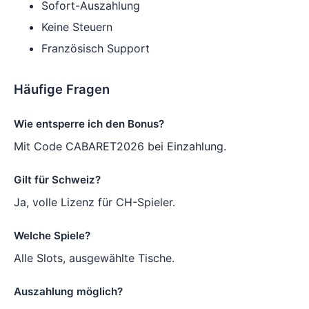
Sofort-Auszahlung
Keine Steuern
Französisch Support
Häufige Fragen
Wie entsperre ich den Bonus?
Mit Code CABARET2026 bei Einzahlung.
Gilt für Schweiz?
Ja, volle Lizenz für CH-Spieler.
Welche Spiele?
Alle Slots, ausgewählte Tische.
Auszahlung möglich?