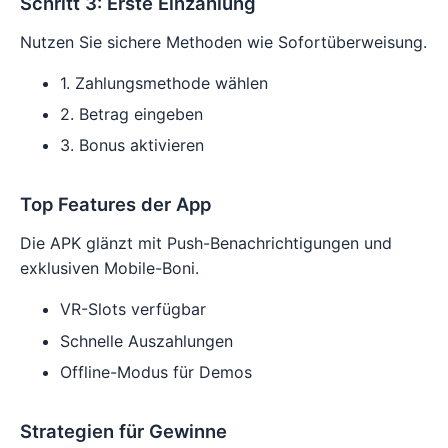
Schritt 3: Erste Einzahlung
Nutzen Sie sichere Methoden wie Sofortüberweisung.
1. Zahlungsmethode wählen
2. Betrag eingeben
3. Bonus aktivieren
Top Features der App
Die APK glänzt mit Push-Benachrichtigungen und
exklusiven Mobile-Boni.
VR-Slots verfügbar
Schnelle Auszahlungen
Offline-Modus für Demos
Strategien für Gewinne