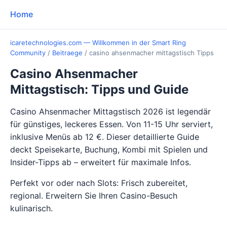
Home
icaretechnologies.com — Willkommen in der Smart Ring
Community
/
Beitraege
/
casino ahsenmacher mittagstisch Tipps
Casino Ahsenmacher
Mittagstisch: Tipps und Guide
Casino Ahsenmacher Mittagstisch 2026 ist legendär
für günstiges, leckeres Essen. Von 11-15 Uhr serviert,
inklusive Menüs ab 12 €. Dieser detaillierte Guide
deckt Speisekarte, Buchung, Kombi mit Spielen und
Insider-Tipps ab – erweitert für maximale Infos.
Perfekt vor oder nach Slots: Frisch zubereitet,
regional. Erweitern Sie Ihren Casino-Besuch
kulinarisch.