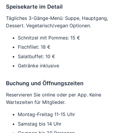
Speisekarte im Detail
Tägliches 3-Gänge-Menü: Suppe, Hauptgang,
Dessert. Vegetarisch/vegan Optionen.
Schnitzel mit Pommes: 15 €
Fischfilet: 18 €
Salatbuffet: 10 €
Getränke inklusive
Buchung und Öffnungszeiten
Reservieren Sie online oder per App. Keine
Wartezeiten für Mitglieder.
Montag-Freitag 11-15 Uhr
Samstag bis 14 Uhr
Gruppen bis 20 Personen