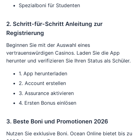
Spezialboni für Studenten
2. Schritt-für-Schritt Anleitung zur
Registrierung
Beginnen Sie mit der Auswahl eines
vertrauenswürdigen Casinos. Laden Sie die App
herunter und verifizieren Sie Ihren Status als Schüler.
1. App herunterladen
2. Account erstellen
3. Assurance aktivieren
4. Ersten Bonus einlösen
3. Beste Boni und Promotionen 2026
Nutzen Sie exklusive Boni. Ocean Online bietet bis zu