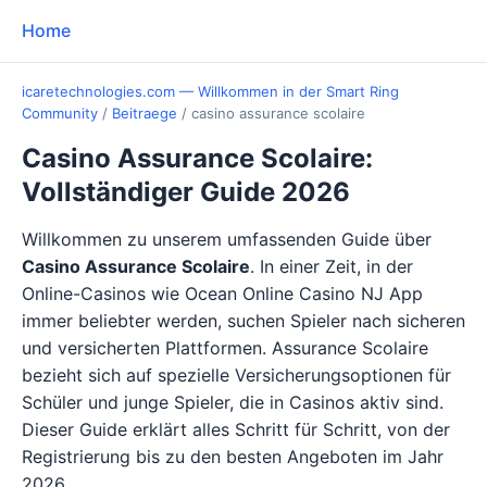
Home
icaretechnologies.com — Willkommen in der Smart Ring
Community
/
Beitraege
/
casino assurance scolaire
Casino Assurance Scolaire:
Vollständiger Guide 2026
Willkommen zu unserem umfassenden Guide über
Casino Assurance Scolaire
. In einer Zeit, in der
Online-Casinos wie Ocean Online Casino NJ App
immer beliebter werden, suchen Spieler nach sicheren
und versicherten Plattformen. Assurance Scolaire
bezieht sich auf spezielle Versicherungsoptionen für
Schüler und junge Spieler, die in Casinos aktiv sind.
Dieser Guide erklärt alles Schritt für Schritt, von der
Registrierung bis zu den besten Angeboten im Jahr
2026.