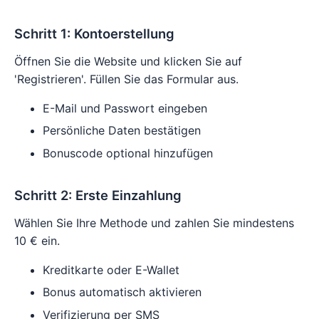
Schritt 1: Kontoerstellung
Öffnen Sie die Website und klicken Sie auf
'Registrieren'. Füllen Sie das Formular aus.
E-Mail und Passwort eingeben
Persönliche Daten bestätigen
Bonuscode optional hinzufügen
Schritt 2: Erste Einzahlung
Wählen Sie Ihre Methode und zahlen Sie mindestens
10 € ein.
Kreditkarte oder E-Wallet
Bonus automatisch aktivieren
Verifizierung per SMS