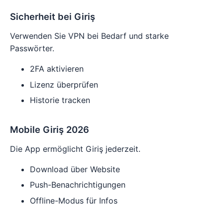
Sicherheit bei Giriş
Verwenden Sie VPN bei Bedarf und starke
Passwörter.
2FA aktivieren
Lizenz überprüfen
Historie tracken
Mobile Giriş 2026
Die App ermöglicht Giriş jederzeit.
Download über Website
Push-Benachrichtigungen
Offline-Modus für Infos