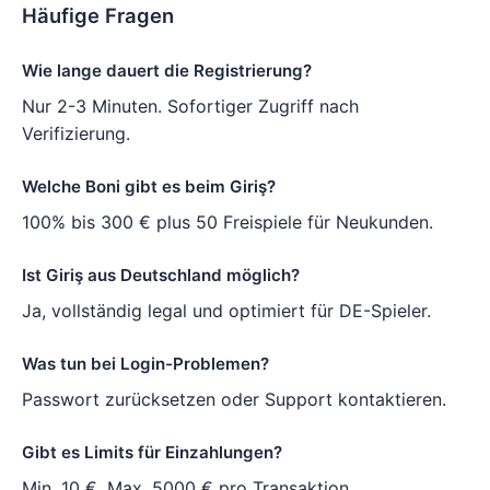
Häufige Fragen
Wie lange dauert die Registrierung?
Nur 2-3 Minuten. Sofortiger Zugriff nach
Verifizierung.
Welche Boni gibt es beim Giriş?
100% bis 300 € plus 50 Freispiele für Neukunden.
Ist Giriş aus Deutschland möglich?
Ja, vollständig legal und optimiert für DE-Spieler.
Was tun bei Login-Problemen?
Passwort zurücksetzen oder Support kontaktieren.
Gibt es Limits für Einzahlungen?
Min. 10 €, Max. 5000 € pro Transaktion.