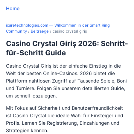
Home
icaretechnologies.com — Willkommen in der Smart Ring
Community
/
Beitraege
/
casino crystal giriş
Casino Crystal Giriş 2026: Schritt-
für-Schritt Guide
Casino Crystal Giriş ist der einfache Einstieg in die
Welt der besten Online-Casinos. 2026 bietet die
Plattform nahtlosen Zugriff auf Tausende Spiele, Boni
und Turniere. Folgen Sie unserem detaillierten Guide,
um schnell loszulegen.
Mit Fokus auf Sicherheit und Benutzerfreundlichkeit
ist Casino Crystal die ideale Wahl für Einsteiger und
Profis. Lernen Sie Registrierung, Einzahlungen und
Strategien kennen.