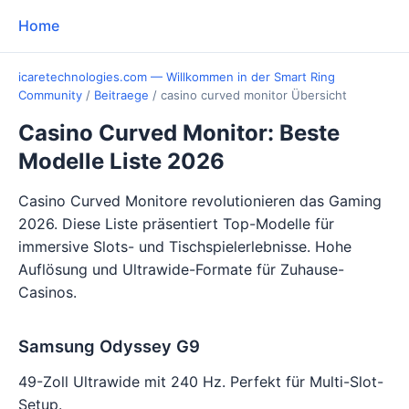
Home
icaretechnologies.com — Willkommen in der Smart Ring
Community
/
Beitraege
/
casino curved monitor Übersicht
Casino Curved Monitor: Beste
Modelle Liste 2026
Casino Curved Monitore revolutionieren das Gaming
2026. Diese Liste präsentiert Top-Modelle für
immersive Slots- und Tischspielerlebnisse. Hohe
Auflösung und Ultrawide-Formate für Zuhause-
Casinos.
Samsung Odyssey G9
49-Zoll Ultrawide mit 240 Hz. Perfekt für Multi-Slot-
Setup.