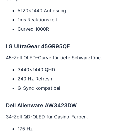
5120x1440 Auflösung
1ms Reaktionszeit
Curved 1000R
LG UltraGear 45GR95QE
45-Zoll OLED-Curve für tiefe Schwarztöne.
3440x1440 QHD
240 Hz Refresh
G-Sync kompatibel
Dell Alienware AW3423DW
34-Zoll QD-OLED für Casino-Farben.
175 Hz