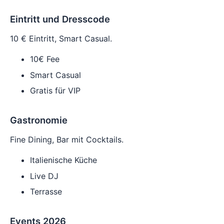
Eintritt und Dresscode
10 € Eintritt, Smart Casual.
10€ Fee
Smart Casual
Gratis für VIP
Gastronomie
Fine Dining, Bar mit Cocktails.
Italienische Küche
Live DJ
Terrasse
Events 2026