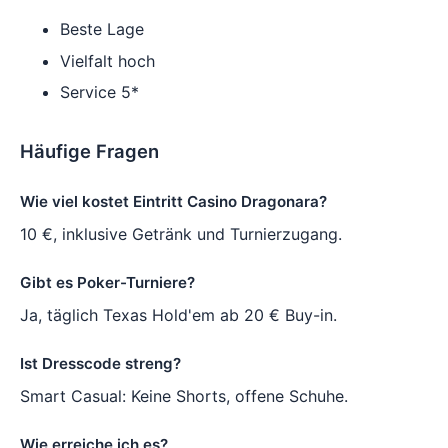
Beste Lage
Vielfalt hoch
Service 5*
Häufige Fragen
Wie viel kostet Eintritt Casino Dragonara?
10 €, inklusive Getränk und Turnierzugang.
Gibt es Poker-Turniere?
Ja, täglich Texas Hold'em ab 20 € Buy-in.
Ist Dresscode streng?
Smart Casual: Keine Shorts, offene Schuhe.
Wie erreiche ich es?