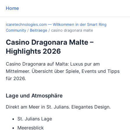
Home
icaretechnologies.com — Willkommen in der Smart Ring
Community
/
Beitraege
/
casino dragonara malte
Casino Dragonara Malte –
Highlights 2026
Casino Dragonara auf Malta: Luxus pur am
Mittelmeer. Übersicht über Spiele, Events und Tipps
für 2026.
Lage und Atmosphäre
Direkt am Meer in St. Julians. Elegantes Design.
St. Julians Lage
Meeresblick