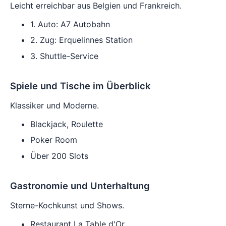
Leicht erreichbar aus Belgien und Frankreich.
1. Auto: A7 Autobahn
2. Zug: Erquelinnes Station
3. Shuttle-Service
Spiele und Tische im Überblick
Klassiker und Moderne.
Blackjack, Roulette
Poker Room
Über 200 Slots
Gastronomie und Unterhaltung
Sterne-Kochkunst und Shows.
Restaurant La Table d'Or