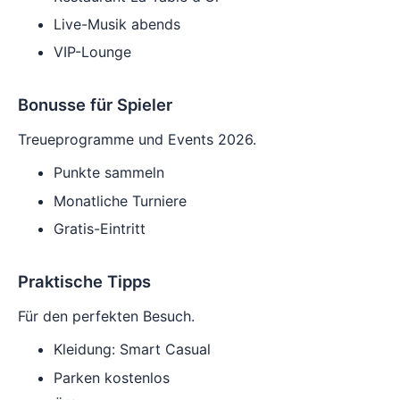
Live-Musik abends
VIP-Lounge
Bonusse für Spieler
Treueprogramme und Events 2026.
Punkte sammeln
Monatliche Turniere
Gratis-Eintritt
Praktische Tipps
Für den perfekten Besuch.
Kleidung: Smart Casual
Parken kostenlos