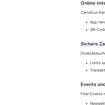
Online-Int
Carrefour-Kar
App her
QR-Code
Sichere Z
Direktabbuch
Limits s
Transakt
Events un
Filial-Events
Newslet