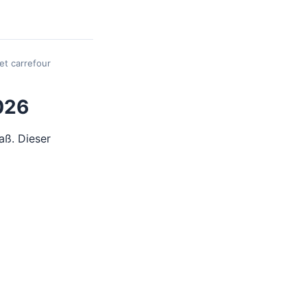
et carrefour
026
aß. Dieser