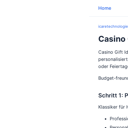
Home
icaretechnologi
Casino 
Casino Gift I
personalisier
oder Feiertag
Budget-freund
Schritt 1:
Klassiker fü
Professi
Personal