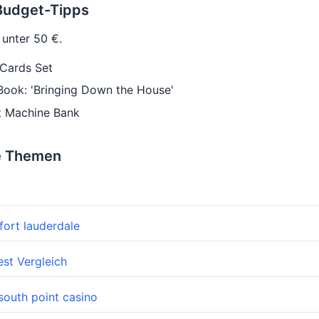
 Budget-Tipps
 unter 50 €.
 Cards Set
Book: 'Bringing Down the House'
t Machine Bank
e Themen
 fort lauderdale
est Vergleich
 south point casino