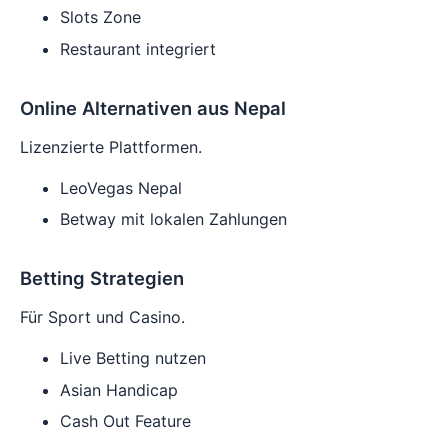
Slots Zone
Restaurant integriert
Online Alternativen aus Nepal
Lizenzierte Plattformen.
LeoVegas Nepal
Betway mit lokalen Zahlungen
Betting Strategien
Für Sport und Casino.
Live Betting nutzen
Asian Handicap
Cash Out Feature