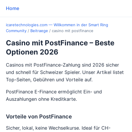
Home
icaretechnologies.com — Willkommen in der Smart Ring
Community
/
Beitraege
/
casino mit postfinance
Casino mit PostFinance – Beste
Optionen 2026
Casinos mit PostFinance-Zahlung sind 2026 sicher
und schnell für Schweizer Spieler. Unser Artikel listet
Top-Seiten, Gebühren und Vorteile auf.
PostFinance E-Finance ermöglicht Ein- und
Auszahlungen ohne Kreditkarte.
Vorteile von PostFinance
Sicher, lokal, keine Wechselkurse. Ideal für CH-