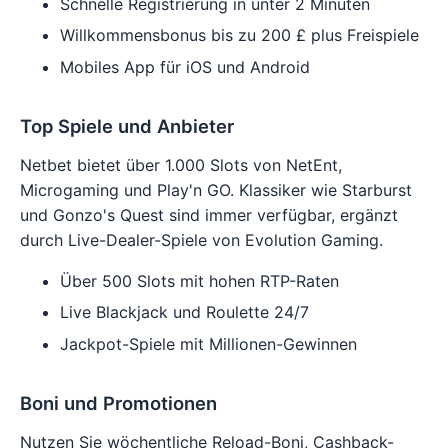
Schnelle Registrierung in unter 2 Minuten
Willkommensbonus bis zu 200 £ plus Freispiele
Mobiles App für iOS und Android
Top Spiele und Anbieter
Netbet bietet über 1.000 Slots von NetEnt,
Microgaming und Play'n GO. Klassiker wie Starburst
und Gonzo's Quest sind immer verfügbar, ergänzt
durch Live-Dealer-Spiele von Evolution Gaming.
Über 500 Slots mit hohen RTP-Raten
Live Blackjack und Roulette 24/7
Jackpot-Spiele mit Millionen-Gewinnen
Boni und Promotionen
Nutzen Sie wöchentliche Reload-Boni, Cashback-