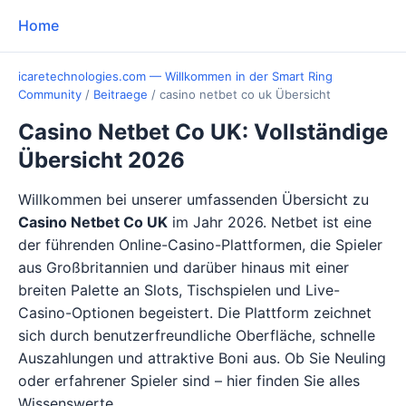
Home
icaretechnologies.com — Willkommen in der Smart Ring
Community
/
Beitraege
/
casino netbet co uk Übersicht
Casino Netbet Co UK: Vollständige
Übersicht 2026
Willkommen bei unserer umfassenden Übersicht zu
Casino Netbet Co UK
im Jahr 2026. Netbet ist eine
der führenden Online-Casino-Plattformen, die Spieler
aus Großbritannien und darüber hinaus mit einer
breiten Palette an Slots, Tischspielen und Live-
Casino-Optionen begeistert. Die Plattform zeichnet
sich durch benutzerfreundliche Oberfläche, schnelle
Auszahlungen und attraktive Boni aus. Ob Sie Neuling
oder erfahrener Spieler sind – hier finden Sie alles
Wissenswerte.