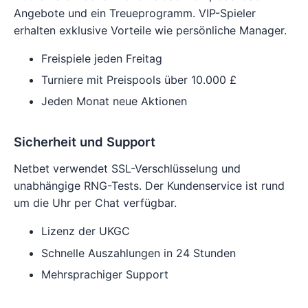
Angebote und ein Treueprogramm. VIP-Spieler
erhalten exklusive Vorteile wie persönliche Manager.
Freispiele jeden Freitag
Turniere mit Preispools über 10.000 £
Jeden Monat neue Aktionen
Sicherheit und Support
Netbet verwendet SSL-Verschlüsselung und
unabhängige RNG-Tests. Der Kundenservice ist rund
um die Uhr per Chat verfügbar.
Lizenz der UKGC
Schnelle Auszahlungen in 24 Stunden
Mehrsprachiger Support