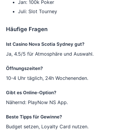
Jan: 100k Poker
Juli: Slot Tourney
Häufige Fragen
Ist Casino Nova Scotia Sydney gut?
Ja, 4.5/5 für Atmosphäre und Auswahl.
Öffnungszeiten?
10-4 Uhr täglich, 24h Wochenenden.
Gibt es Online-Option?
Nähernd: PlayNow NS App.
Beste Tipps für Gewinne?
Budget setzen, Loyalty Card nutzen.