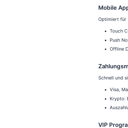
Mobile Ap
Optimiert für
Touch C
Push Not
Offline
Zahlungs
Schnell und si
Visa, Ma
Krypto:
Auszahl
VIP Prog