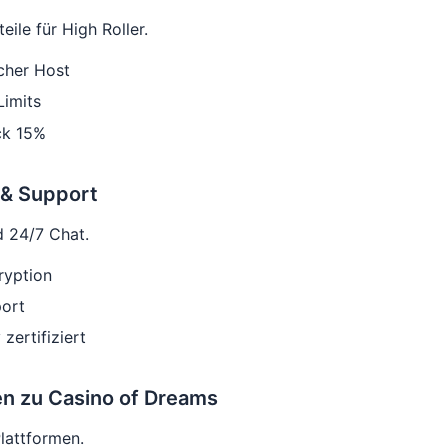
eile für High Roller.
cher Host
Limits
ck 15%
 & Support
d 24/7 Chat.
ryption
ort
 zertifiziert
en zu Casino of Dreams
lattformen.