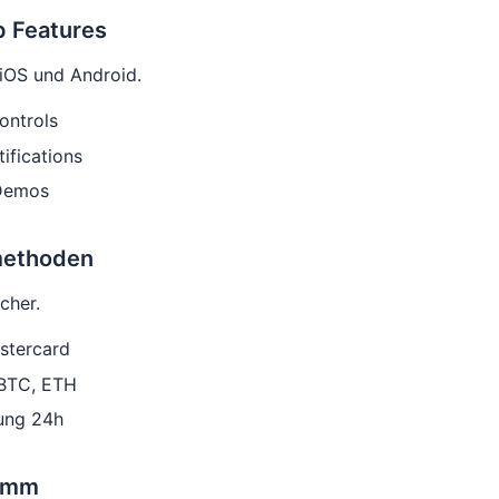
p Features
 iOS und Android.
ontrols
ifications
 Demos
methoden
cher.
stercard
 BTC, ETH
ung 24h
ramm