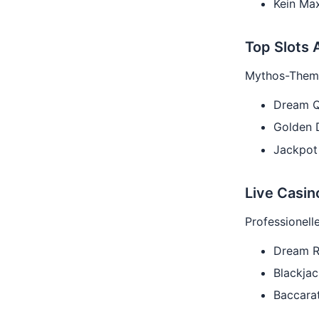
Kein Ma
Top Slots
Mythos-Theme
Dream Q
Golden 
Jackpot
Live Casin
Professionell
Dream R
Blackjac
Baccara