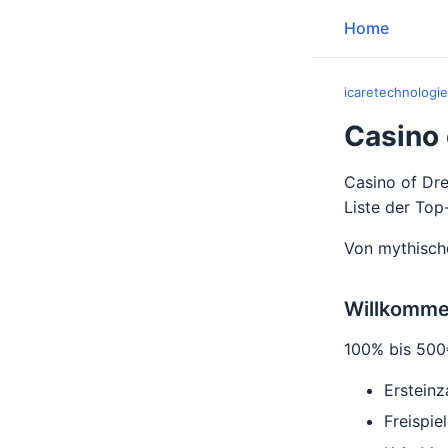
Home
icaretechnologi
Casino 
Casino of Dre
Liste der Top
Von mythische
Willkomme
100% bis 500€
Ersteinz
Freispie