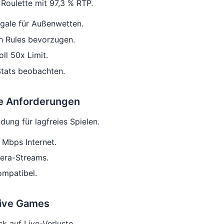
Roulette mit 97,3 % RTP.
ngale für Außenwetten.
h Rules bevorzugen.
oll 50x Limit.
Stats beobachten.
e Anforderungen
dung für lagfreies Spielen.
 Mbps Internet.
ra-Streams.
ompatibel.
Live Games
 auf Live-Verluste.