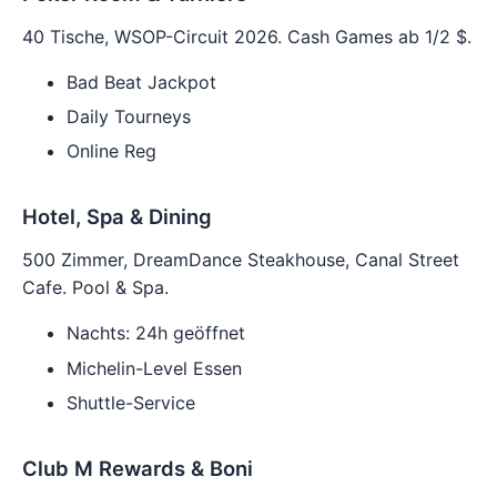
40 Tische, WSOP-Circuit 2026. Cash Games ab 1/2 $.
Bad Beat Jackpot
Daily Tourneys
Online Reg
Hotel, Spa & Dining
500 Zimmer, DreamDance Steakhouse, Canal Street
Cafe. Pool & Spa.
Nachts: 24h geöffnet
Michelin-Level Essen
Shuttle-Service
Club M Rewards & Boni