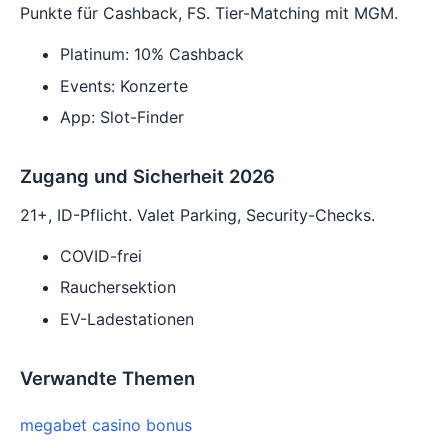
Punkte für Cashback, FS. Tier-Matching mit MGM.
Platinum: 10% Cashback
Events: Konzerte
App: Slot-Finder
Zugang und Sicherheit 2026
21+, ID-Pflicht. Valet Parking, Security-Checks.
COVID-frei
Rauchersektion
EV-Ladestationen
Verwandte Themen
megabet casino bonus