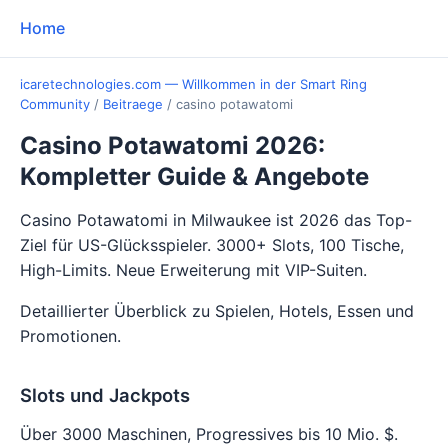
Home
icaretechnologies.com — Willkommen in der Smart Ring
Community
/
Beitraege
/
casino potawatomi
Casino Potawatomi 2026:
Kompletter Guide & Angebote
Casino Potawatomi in Milwaukee ist 2026 das Top-
Ziel für US-Glücksspieler. 3000+ Slots, 100 Tische,
High-Limits. Neue Erweiterung mit VIP-Suiten.
Detaillierter Überblick zu Spielen, Hotels, Essen und
Promotionen.
Slots und Jackpots
Über 3000 Maschinen, Progressives bis 10 Mio. $.