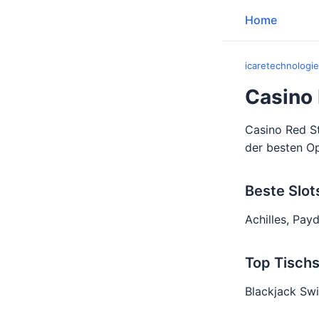
Home
icaretechnologi
Casino 
Casino Red S
der besten Op
Beste Slot
Achilles, Pay
Top Tischs
Blackjack Swi