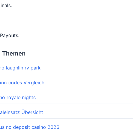
inals.
 Payouts.
e Themen
no laughlin rv park
asino codes Vergleich
no royale nights
aleinsatz Übersicht
s no deposit casino 2026