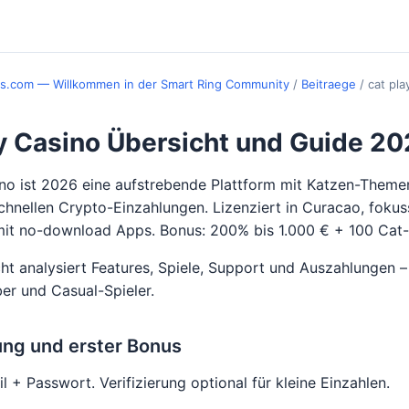
es.com — Willkommen in der Smart Ring Community
/
Beitraege
/
cat pla
y Casino Übersicht und Guide 2
no ist 2026 eine aufstrebende Plattform mit Katzen-Theme
chnellen Crypto-Einzahlungen. Lizenziert in Curacao, fokuss
mit no-download Apps. Bonus: 200% bis 1.000 € + 100 Cat-
ht analysiert Features, Spiele, Support und Auszahlungen –
er und Casual-Spieler.
ung und erster Bonus
il + Passwort. Verifizierung optional für kleine Einzahlen.