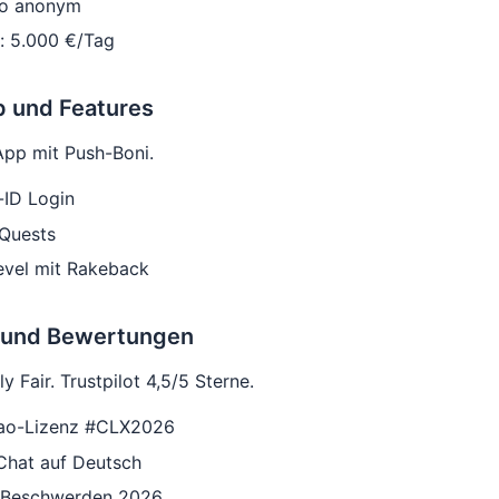
to anonym
s: 5.000 €/Tag
p und Features
App mit Push-Boni.
-ID Login
 Quests
evel mit Rakeback
t und Bewertungen
 Fair. Trustpilot 4,5/5 Sterne.
cao-Lizenz #CLX2026
Chat auf Deutsch
e Beschwerden 2026