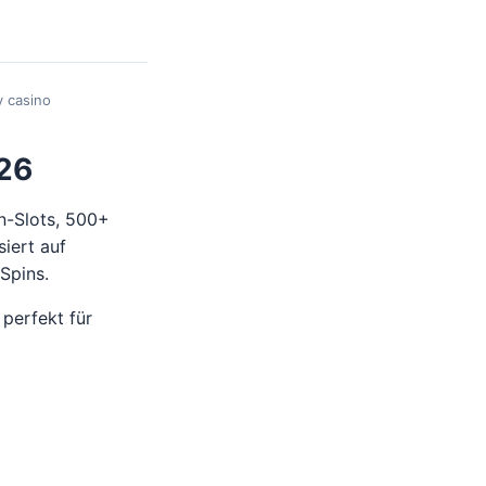
y casino
026
n-Slots, 500+
iert auf
Spins.
 perfekt für