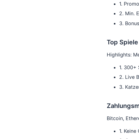
1. Prom
2. Min. 
3. Bonu
Top Spiele
Highlights: M
1. 300+
2. Live 
3. Katze
Zahlungs
Bitcoin, Ethe
1. Keine