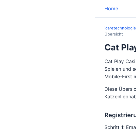
Home
icaretechnologi
Übersicht
Cat Pla
Cat Play Casi
Spielen und s
Mobile-First 
Diese Übersic
Katzenliebhab
Registrier
Schritt 1: Ema