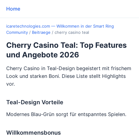
Home
icaretechnologies.com — Willkommen in der Smart Ring
Community
/
Beitraege
/
cherry casino teal
Cherry Casino Teal: Top Features
und Angebote 2026
Cherry Casino in Teal-Design begeistert mit frischem
Look und starken Boni. Diese Liste stellt Highlights
vor.
Teal-Design Vorteile
Modernes Blau-Grün sorgt für entspanntes Spielen.
Willkommensbonus