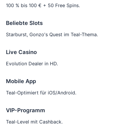
100 % bis 100 € + 50 Free Spins.
Beliebte Slots
Starburst, Gonzo's Quest im Teal-Thema.
Live Casino
Evolution Dealer in HD.
Mobile App
Teal-Optimiert für iOS/Android.
VIP-Programm
Teal-Level mit Cashback.