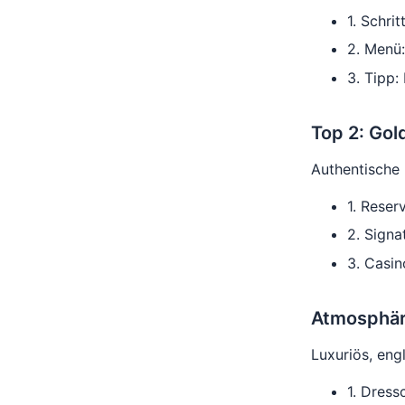
1. Schri
2. Menü
3. Tipp:
Top 2: Gol
Authentische
1. Reser
2. Signa
3. Casin
Atmosphär
Luxuriös, eng
1. Dress