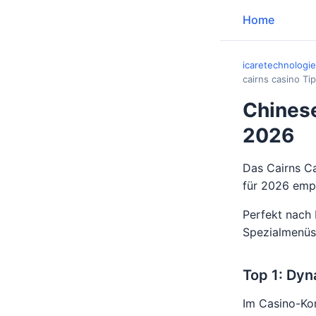
Home
icaretechnologi
cairns casino Ti
Chinese
2026
Das Cairns Ca
für 2026 empf
Perfekt nach 
Spezialmenüs
Top 1: Dyn
Im Casino-Kom