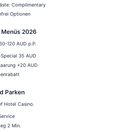
Gäste: Complimentary
nfrei Optionen
d Menüs 2026
 60-120 AUD p.P.
h-Special 35 AUD
paarung +20 AUD
penrabatt
d Parken
f Hotel Casino.
 Service
eg 2 Min.