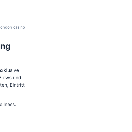
london casino
ang
exklusive
-Views und
en, Eintritt
llness.