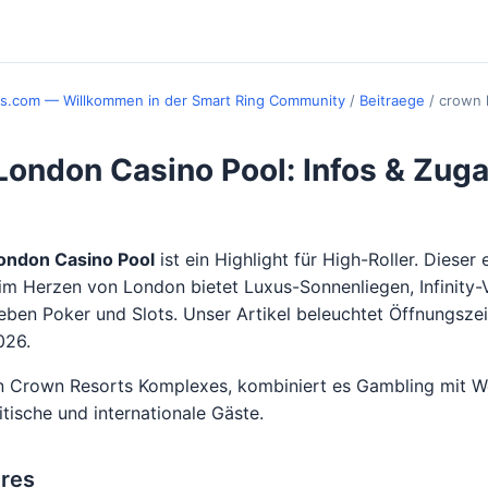
es.com — Willkommen in der Smart Ring Community
/
Beitraege
/
crown 
ondon Casino Pool: Infos & Zug
ondon Casino Pool
ist ein Highlight für High-Roller. Dieser 
im Herzen von London bietet Luxus-Sonnenliegen, Infinity
eben Poker und Slots. Unser Artikel beleuchtet Öffnungszeit
026.
n Crown Resorts Komplexes, kombiniert es Gambling mit We
itische und internationale Gäste.
ures