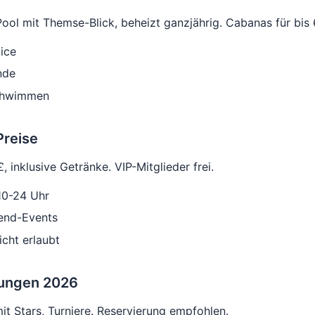
Pool mit Themse-Blick, beheizt ganzjährig. Cabanas für bis
ice
nde
chwimmen
Preise
£, inklusive Getränke. VIP-Mitglieder frei.
10-24 Uhr
nd-Events
icht erlaubt
tungen 2026
it Stars, Turniere. Reservierung empfohlen.