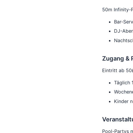
50m Infinity-
Bar-Serv
DJ-Abe
Nachts
Zugang & 
Eintritt ab 50
Täglich 
Wochene
Kinder n
Veranstal
Pool-Partys m