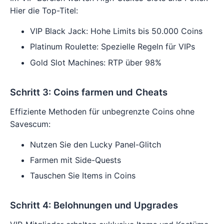
Hier die Top-Titel:
VIP Black Jack: Hohe Limits bis 50.000 Coins
Platinum Roulette: Spezielle Regeln für VIPs
Gold Slot Machines: RTP über 98%
Schritt 3: Coins farmen und Cheats
Effiziente Methoden für unbegrenzte Coins ohne
Savescum:
Nutzen Sie den Lucky Panel-Glitch
Farmen mit Side-Quests
Tauschen Sie Items in Coins
Schritt 4: Belohnungen und Upgrades