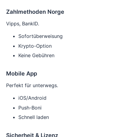
Zahlmethoden Norge
Vipps, BankID.
Sofortüberweisung
Krypto-Option
Keine Gebühren
Mobile App
Perfekt für unterwegs.
iOS/Android
Push-Boni
Schnell laden
Sicherheit & Lizenz