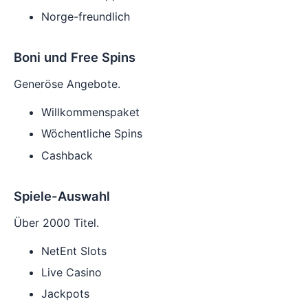
Norge-freundlich
Boni und Free Spins
Generöse Angebote.
Willkommenspaket
Wöchentliche Spins
Cashback
Spiele-Auswahl
Über 2000 Titel.
NetEnt Slots
Live Casino
Jackpots