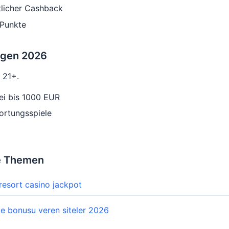
licher Cashback
-Punkte
ngen 2026
 21+.
ei bis 1000 EUR
ortungsspiele
e Themen
resort casino jackpot
e bonusu veren siteler 2026