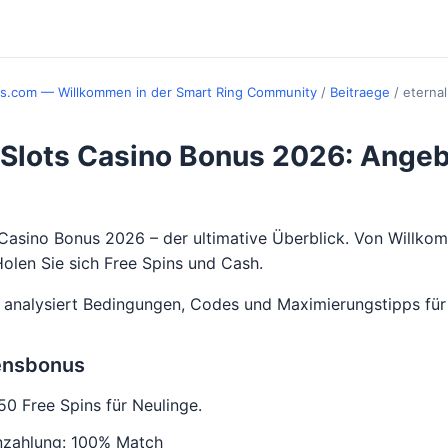
es.com — Willkommen in der Smart Ring Community
/
Beitraege
/
eternal
 Slots Casino Bonus 2026: Ange
 Casino Bonus 2026 – der ultimative Überblick. Von Willk
Holen Sie sich Free Spins und Cash.
l analysiert Bedingungen, Codes und Maximierungstipps für 
ensbonus
50 Free Spins für Neulinge.
inzahlung: 100% Match