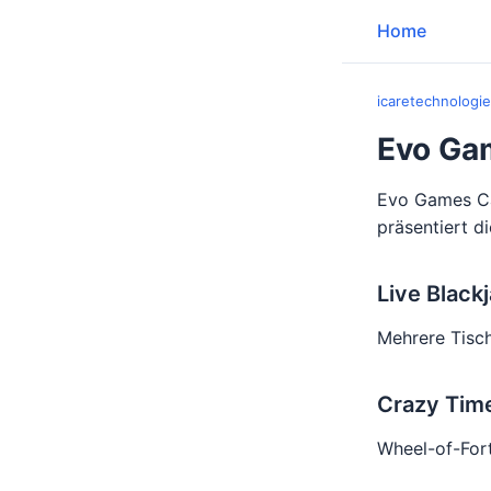
Home
icaretechnologi
Evo Ga
Evo Games Cas
präsentiert d
Live Black
Mehrere Tisch
Crazy Tim
Wheel-of-Fort