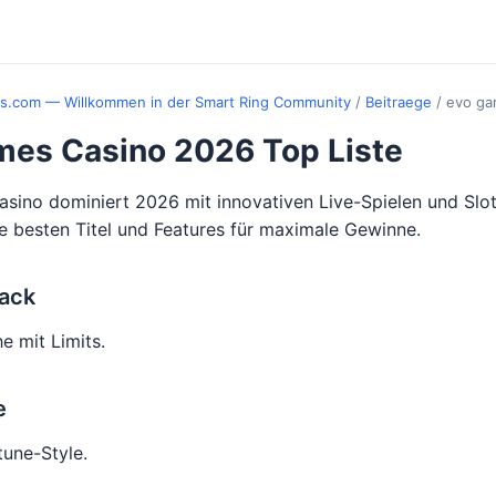
es.com — Willkommen in der Smart Ring Community
/
Beitraege
/
evo ga
mes Casino 2026 Top Liste
ino dominiert 2026 mit innovativen Live-Spielen und Slots
ie besten Titel und Features für maximale Gewinne.
jack
e mit Limits.
e
une-Style.