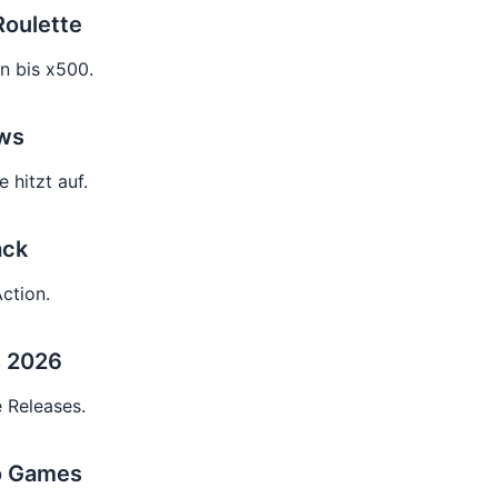
Roulette
en bis x500.
ws
 hitzt auf.
ack
ction.
s 2026
 Releases.
o Games