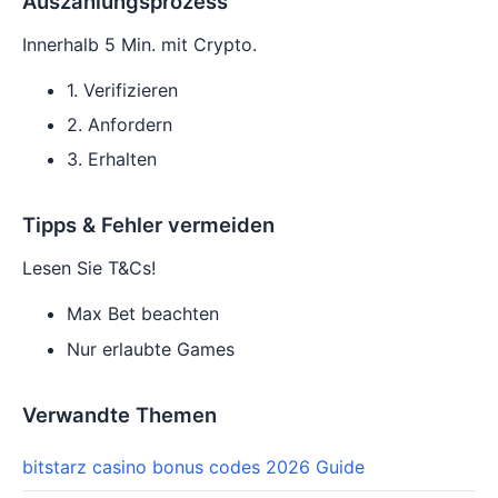
Auszahlungsprozess
Innerhalb 5 Min. mit Crypto.
1. Verifizieren
2. Anfordern
3. Erhalten
Tipps & Fehler vermeiden
Lesen Sie T&Cs!
Max Bet beachten
Nur erlaubte Games
Verwandte Themen
bitstarz casino bonus codes 2026 Guide