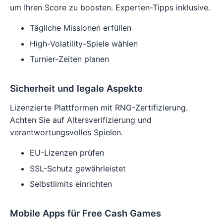
um Ihren Score zu boosten. Experten-Tipps inklusive.
Tägliche Missionen erfüllen
High-Volatility-Spiele wählen
Turnier-Zeiten planen
Sicherheit und legale Aspekte
Lizenzierte Plattformen mit RNG-Zertifizierung.
Achten Sie auf Altersverifizierung und
verantwortungsvolles Spielen.
EU-Lizenzen prüfen
SSL-Schutz gewährleistet
Selbstlimits einrichten
Mobile Apps für Free Cash Games