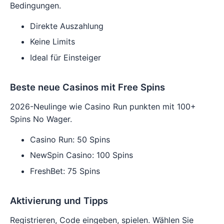
Bedingungen.
Direkte Auszahlung
Keine Limits
Ideal für Einsteiger
Beste neue Casinos mit Free Spins
2026-Neulinge wie Casino Run punkten mit 100+
Spins No Wager.
Casino Run: 50 Spins
NewSpin Casino: 100 Spins
FreshBet: 75 Spins
Aktivierung und Tipps
Registrieren, Code eingeben, spielen. Wählen Sie