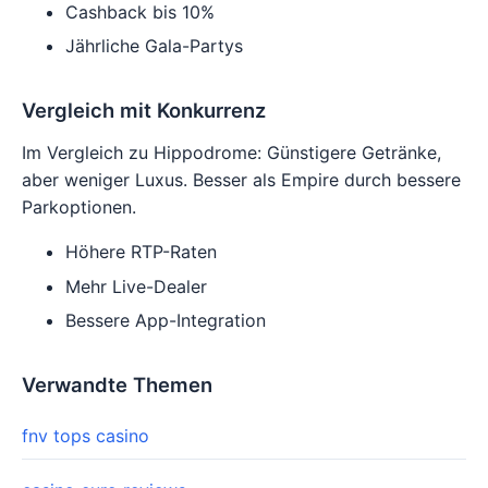
Cashback bis 10%
Jährliche Gala-Partys
Vergleich mit Konkurrenz
Im Vergleich zu Hippodrome: Günstigere Getränke,
aber weniger Luxus. Besser als Empire durch bessere
Parkoptionen.
Höhere RTP-Raten
Mehr Live-Dealer
Bessere App-Integration
Verwandte Themen
fnv tops casino