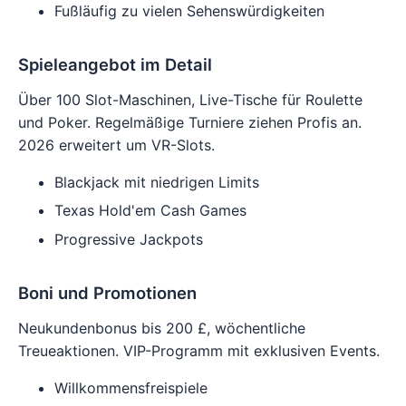
Fußläufig zu vielen Sehenswürdigkeiten
Spieleangebot im Detail
Über 100 Slot-Maschinen, Live-Tische für Roulette
und Poker. Regelmäßige Turniere ziehen Profis an.
2026 erweitert um VR-Slots.
Blackjack mit niedrigen Limits
Texas Hold'em Cash Games
Progressive Jackpots
Boni und Promotionen
Neukundenbonus bis 200 £, wöchentliche
Treueaktionen. VIP-Programm mit exklusiven Events.
Willkommensfreispiele