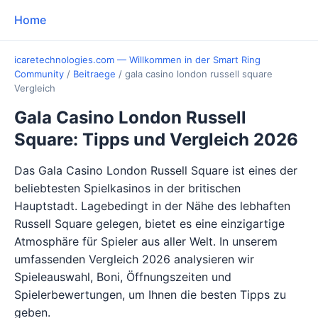
Home
icaretechnologies.com — Willkommen in der Smart Ring
Community
/
Beitraege
/
gala casino london russell square
Vergleich
Gala Casino London Russell
Square: Tipps und Vergleich 2026
Das Gala Casino London Russell Square ist eines der
beliebtesten Spielkasinos in der britischen
Hauptstadt. Lagebedingt in der Nähe des lebhaften
Russell Square gelegen, bietet es eine einzigartige
Atmosphäre für Spieler aus aller Welt. In unserem
umfassenden Vergleich 2026 analysieren wir
Spieleauswahl, Boni, Öffnungszeiten und
Spielerbewertungen, um Ihnen die besten Tipps zu
geben.