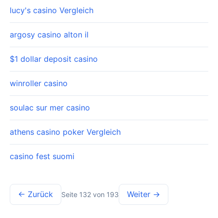
lucy's casino Vergleich
argosy casino alton il
$1 dollar deposit casino
winroller casino
soulac sur mer casino
athens casino poker Vergleich
casino fest suomi
← Zurück
Weiter →
Seite 132 von 193