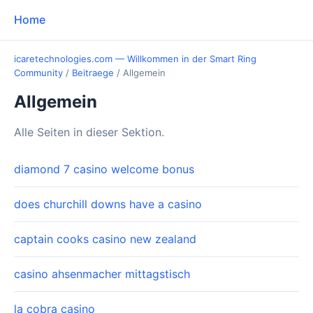
Home
icaretechnologies.com — Willkommen in der Smart Ring
Community
/
Beitraege
/
Allgemein
Allgemein
Alle Seiten in dieser Sektion.
diamond 7 casino welcome bonus
does churchill downs have a casino
captain cooks casino new zealand
casino ahsenmacher mittagstisch
la cobra casino