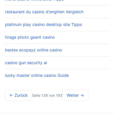
restaurant du casino d'enghien Vergleich
platinum play casino desktop site Tipps
tirage photo geant casino
bestes ecopayz online casino
casino gun security ai
lucky master online casino Guide
← Zurück
Weiter →
Seite 139 von 193