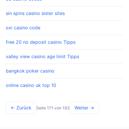
sin spins casino sister sites
oxi casino code
free 20 no deposit casino Tipps
valley view casino age limit Tipps
bangkok poker casino
online casino uk top 10
← Zurück
Weiter →
Seite 171 von 193