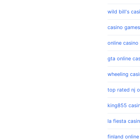
wild bill's ca
casino games
online casino
gta online ca
wheeling casi
top rated nj 
king855 casin
la fiesta casi
finland online