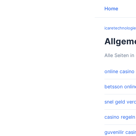
Home
icaretechnologi
Allgem
Alle Seiten in
online casino
betsson onlin
snel geld ver
casino regeln
guvenilir casi