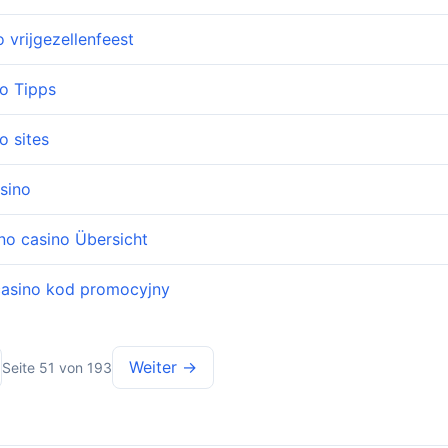
o vrijgezellenfeest
o Tipps
o sites
asino
no casino Übersicht
 casino kod promocyjny
Weiter →
Seite 51 von 193