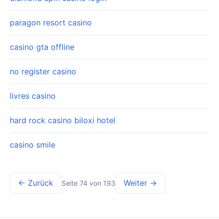
paragon resort casino
casino gta offline
no register casino
livres casino
hard rock casino biloxi hotel
casino smile
← Zurück
Weiter →
Seite 74 von 193