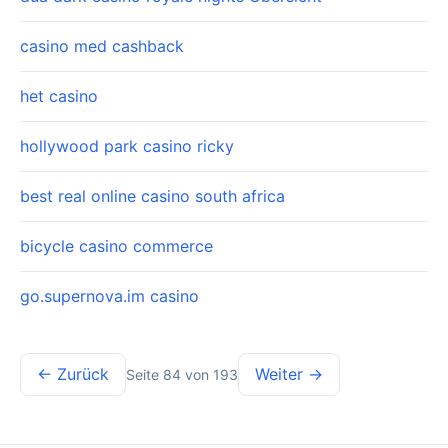
casino med cashback
het casino
hollywood park casino ricky
best real online casino south africa
bicycle casino commerce
go.supernova.im casino
← Zurück
Weiter →
Seite 84 von 193