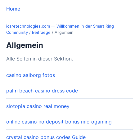
Home
icaretechnologies.com — Willkommen in der Smart Ring
Community
/
Beitraege
/
Allgemein
Allgemein
Alle Seiten in dieser Sektion.
casino aalborg fotos
palm beach casino dress code
slotopia casino real money
online casino no deposit bonus microgaming
crystal casino bonus codes Guide