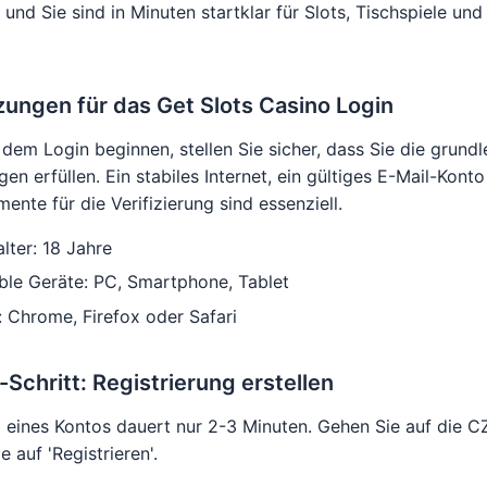
und Sie sind in Minuten startklar für Slots, Tischspiele und
ungen für das Get Slots Casino Login
 dem Login beginnen, stellen Sie sicher, dass Sie die grund
en erfüllen. Ein stabiles Internet, ein gültiges E-Mail-Kont
nte für die Verifizierung sind essenziell.
lter: 18 Jahre
ble Geräte: PC, Smartphone, Tablet
 Chrome, Firefox oder Safari
-Schritt: Registrierung erstellen
g eines Kontos dauert nur 2-3 Minuten. Gehen Sie auf die 
e auf 'Registrieren'.