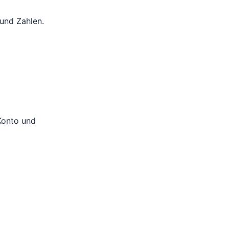
und Zahlen.
 Konto und