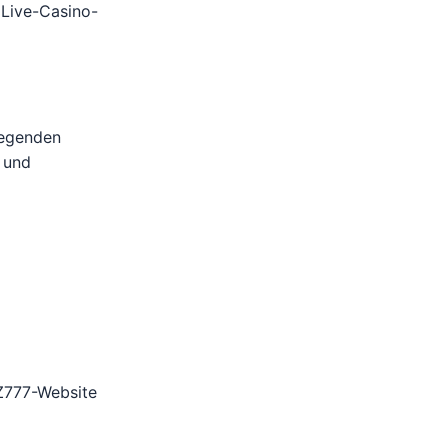
 Live-Casino-
legenden
o und
CZ777-Website