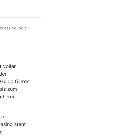
ts casino login
 voller
der
 Guide führen
 bis zum
icheren
 zur
asino steht
en