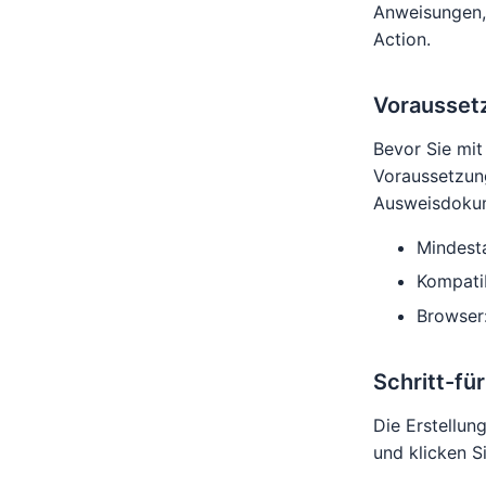
Anweisungen, 
Action.
Voraussetz
Bevor Sie mit
Voraussetzung
Ausweisdokume
Mindesta
Kompati
Browser:
Schritt-für
Die Erstellun
und klicken Si