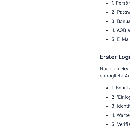
1. Persö
2. Passw
3. Bonus
4. AGB 
5. E-Mai
Erster Log
Nach der Regi
ermöglicht A
1. Benu
2. 'Einl
3. Ident
4. Warte
5. Verif