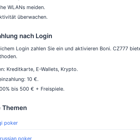
iche WLANs meiden.
tivität überwachen.
ahlung nach Login
ichem Login zahlen Sie ein und aktivieren Boni. CZ777 bie
ethoden.
: Kreditkarte, E-Wallets, Krypto.
inzahlung: 10 €.
00% bis 500 € + Freispiele.
e Themen
gi poker
 russian poker