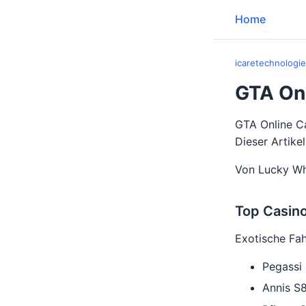
Home
icaretechnologi
GTA Onl
GTA Online C
Dieser Artike
Von Lucky Whee
Top Casino
Exotische Fah
Pegassi
Annis S