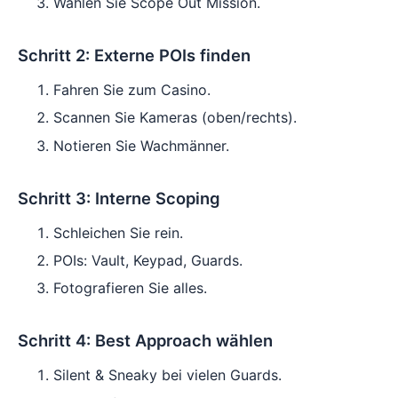
Wählen Sie Scope Out Mission.
Schritt 2: Externe POIs finden
Fahren Sie zum Casino.
Scannen Sie Kameras (oben/rechts).
Notieren Sie Wachmänner.
Schritt 3: Interne Scoping
Schleichen Sie rein.
POIs: Vault, Keypad, Guards.
Fotografieren Sie alles.
Schritt 4: Best Approach wählen
Silent & Sneaky bei vielen Guards.