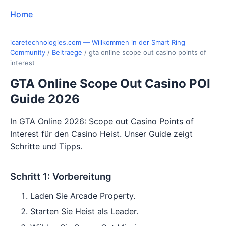
Home
icaretechnologies.com — Willkommen in der Smart Ring
Community
/
Beitraege
/
gta online scope out casino points of
interest
GTA Online Scope Out Casino POI
Guide 2026
In GTA Online 2026: Scope out Casino Points of
Interest für den Casino Heist. Unser Guide zeigt
Schritte und Tipps.
Schritt 1: Vorbereitung
Laden Sie Arcade Property.
Starten Sie Heist als Leader.