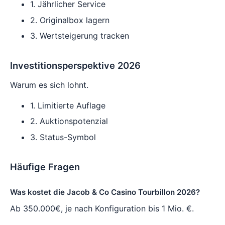
1. Jährlicher Service
2. Originalbox lagern
3. Wertsteigerung tracken
Investitionsperspektive 2026
Warum es sich lohnt.
1. Limitierte Auflage
2. Auktionspotenzial
3. Status-Symbol
Häufige Fragen
Was kostet die Jacob & Co Casino Tourbillon 2026?
Ab 350.000€, je nach Konfiguration bis 1 Mio. €.