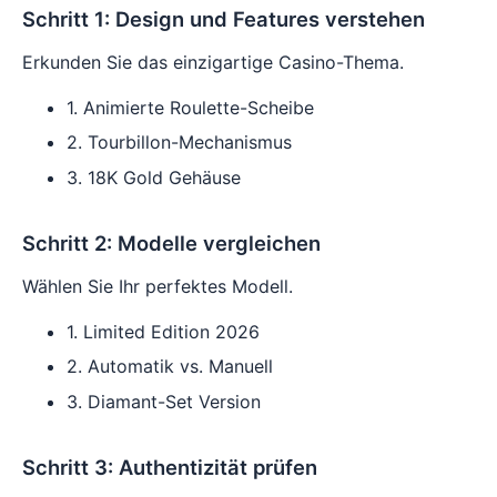
Schritt 1: Design und Features verstehen
Erkunden Sie das einzigartige Casino-Thema.
1. Animierte Roulette-Scheibe
2. Tourbillon-Mechanismus
3. 18K Gold Gehäuse
Schritt 2: Modelle vergleichen
Wählen Sie Ihr perfektes Modell.
1. Limited Edition 2026
2. Automatik vs. Manuell
3. Diamant-Set Version
Schritt 3: Authentizität prüfen